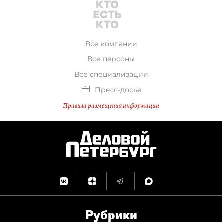
Все компании
Все персоны
Все специализации
Пресс-досье
Правила размещения информации
Рубрики