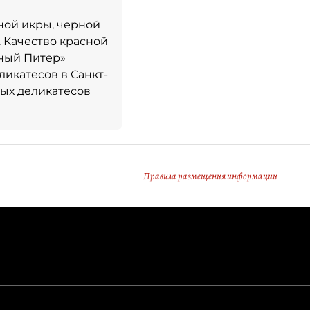
ной икры, черной
 Качество красной
ный Питер»
икатесов в Санкт-
ных деликатесов
Правила размещения информации