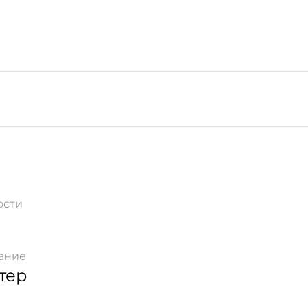
ости
ание
тер