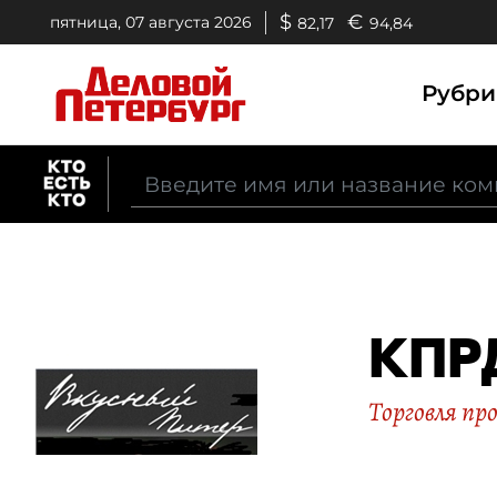
$
€
пятница, 07 августа 2026
82,17
94,84
Рубр
КПР
Торговля п