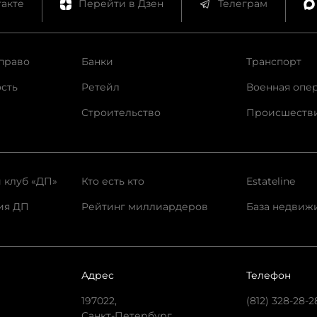
акте
Перейти в Дзен
Телеграм
право
Банки
Транспорт
сть
Ретейл
Военная опе
Строительство
Происшеств
 клуб «ДП»
Кто есть кто
Estateline
ия ДП
Рейтинг миллиардеров
База недвиж
Адрес
Телефон
197022,
(812) 328-28-2
Санкт-Петербург,