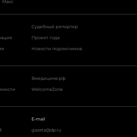
Макс
Судебный репортер
рация
Проект года
ия
Новости подписчиков
Вмедицине.рф
имости
WelcomeZone
E-mail
8
gazeta@dp.ru