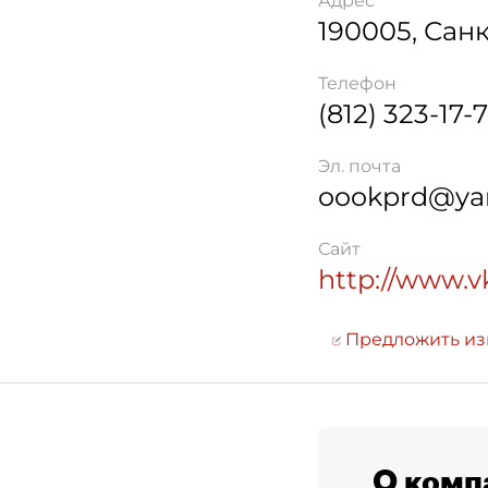
Адрес
190005
,
Санк
Телефон
(812) 323-17-
Эл. почта
oookprd@ya
Сайт
http://www.vk
Предложить и
О комп