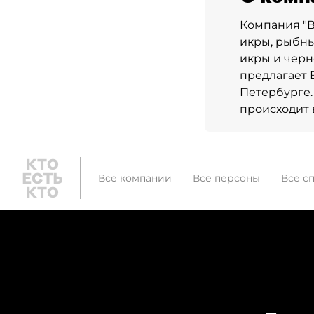
Компания "В
икры, рыбны
икры и черн
предлагает 
Петербурге.
происходит 
Все компании
Все персоны
Все с