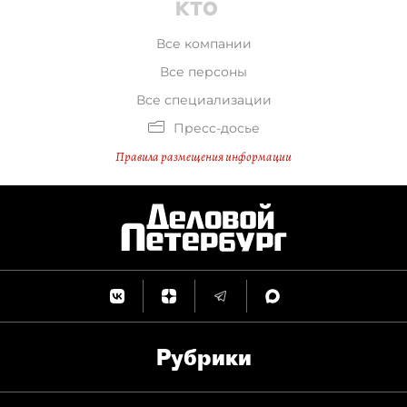
Все компании
Все персоны
Все специализации
Пресс-досье
Правила размещения информации
Рубрики