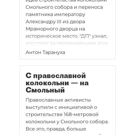
Смольного собора и переноса
памятника императору
Александру III из двора
Мраморного дворца на
историческое место. "ДП" узнал,
кто стоит за продвижением этих
проектов и что показывают
Антон Тарануха
последние опросы населения о
воссоздании утраченного
облика города.
С православной
колокольни — на
Смольный
Православные активисты
выступили с инициативой о
строительстве 168-метровой
колокольни у Смольного собора.
Все это, правда, больше