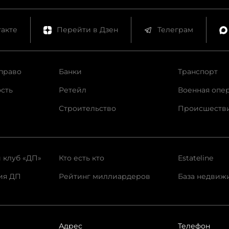
акте
Перейти в Дзен
Телеграм
право
Банки
Транспорт
сть
Ретейл
Военная опе
Строительство
Происшеств
 клуб «ДП»
Кто есть кто
Estateline
ия ДП
Рейтинг миллиардеров
База недвиж
Адрес
Телефон