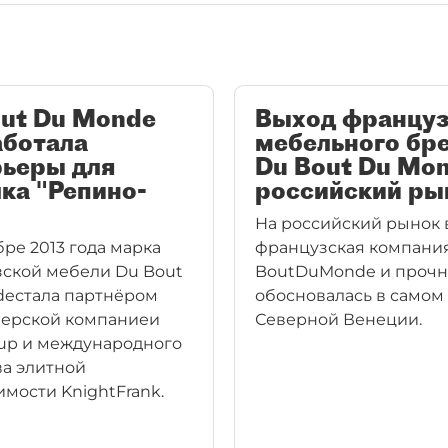
out Du Monde
Выход француз
аботала
мебельного бр
рьеры для
Du Bout Du Mon
ка "Репино-
российский ры
"
На российский рынок
бре 2013 года марка
французская компани
ской мебели Du Bout
BoutDuMonde и прочн
eстала партнёром
обосновалась в самом
ерской компаниеи
Северной Венеции.
up и международного
ва элитной
мости KnightFrank.