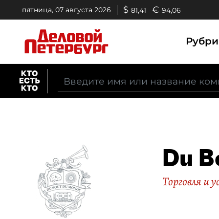
$
€
пятница, 07 августа 2026
81,41
94,06
Рубр
Du B
Торговля и у