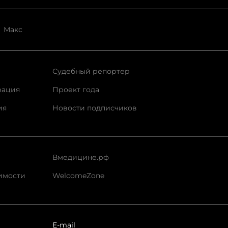
Макс
Судебный репортер
рация
Проект года
ия
Новости подписчиков
Вмедицине.рф
имости
WelcomeZone
E-mail