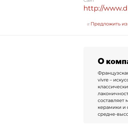
Сайт
http://www
Предложить и
О комп
Французская
vivre – иск
классически
лаконичност
составляет 
керамики и 
средне-высо