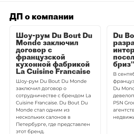
ДП о компании
Шоу-рум Du Bout Du
Du B
Monde заключил
разр
договор c
инте
французской
посел
кухонной фабрикой
бриз
La Cuisine Francaise
В сентя
Шоу-рум Du Bout Du Monde
француз
заключил договор о
Du Mond
сотрудничестве с брендом La
девелоп
Cuisine Francaise. Du Bout Du
PSN Gro
Monde стал одним из
агентст
нескольких салонов в
недвижи
Петербурге, где представлен
этот бренд.