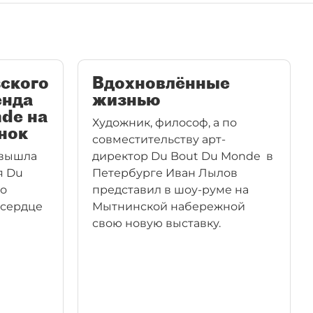
ского
Вдохновлённые
енда
жизнью
de на
Художник, философ, а по
нок
совместительству арт-
 вышла
директор Du Bout Du Monde в
я Du
Петербурге Иван Лылов
о
представил в шоу-руме на
 сердце
Мытнинской набережной
свою новую выставку.