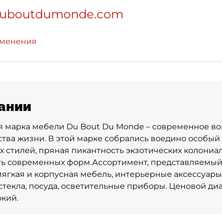
.duboutdumonde.com
зменения
ании
 марка мебели Du Bout Du Monde – современное во
усства жизни. В этой марке собрались воедино особы
х стилей, пряная пикантность экзотических колониа
ь современных форм.Ассортимент, представляемый
мягкая и корпусная мебель, интерьерные аксессуары
стекла, посуда, осветительные приборы. Ценовой ди
кий.