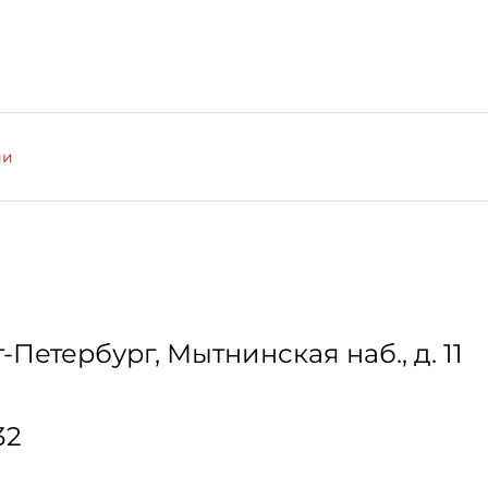
ии
т-Петербург
,
Мытнинская наб., д. 11
32