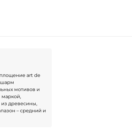
площение art de
й шарм
льных мотивов и
 маркой,
 из древесины,
апазон – средний и