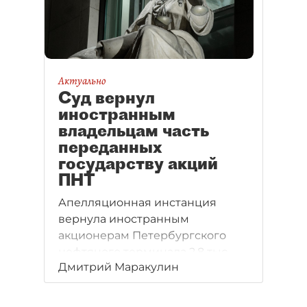
Актуально
Суд вернул
иностранным
владельцам часть
переданных
государству акций
ПНТ
Апелляционная инстанция
вернула иностранным
акционерам Петербургского
нефтяного терминала 2,8 тыс.
Дмитрий Маракулин
акций. Однако судебная баталия
за них, вероятно, продолжится
в Арбитражном суде Северо–