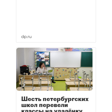
dp.ru
Шесть петербургских
школ перевели
классы на удалёнку