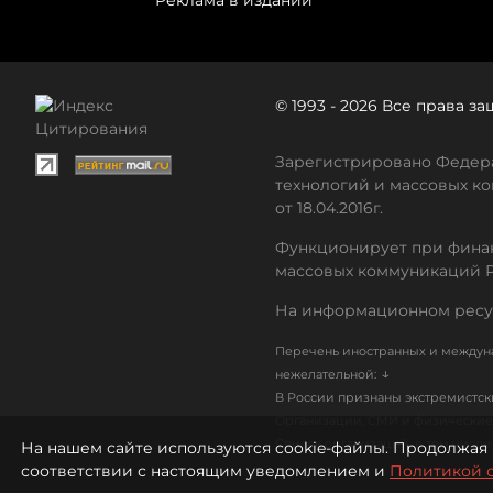
Реклама в издании
© 1993 - 2026 Все права 
Зарегистрировано Федера
технологий и массовых ко
от 18.04.2016г.
Функционирует при финан
массовых коммуникаций 
На информационном ресу
Перечень иностранных и междуна
↓
нежелательной:
В России признаны экстремистс
Организации, СМИ и физические 
Список организаций, в том числ
На нашем сайте используются cookie-файлы. Продолжая 
соответствии с настоящим уведомлением и
Политикой 