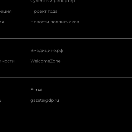
Судебный репортер
рация
Проект года
ия
Новости подписчиков
Вмедицине.рф
имости
WelcomeZone
E-mail
8
gazeta@dp.ru