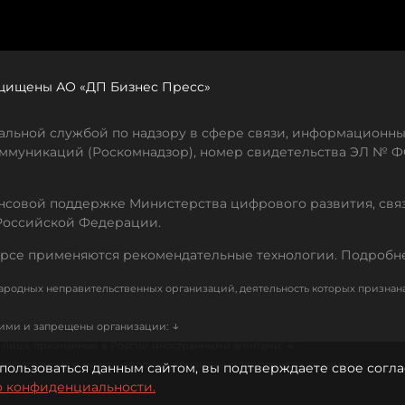
защищены АО «ДП Бизнес Пресс»
льной службой по надзору в сфере связи, информационны
ммуникаций (Роскомнадзор), номер свидетельства ЭЛ № ФС
совой поддержке Министерства цифрового развития, свя
Российской Федерации.
рсе применяются рекомендательные технологии. Подробн
родных неправительственных организаций, деятельность которых признан
↓
кими и запрещены организации:
↓
лица, признанные в России иностранными агентами:
↓
е иностранных и международных, признанных террористическими
пользоваться данным сайтом, вы подтверждаете свое согла
о конфиденциальности.