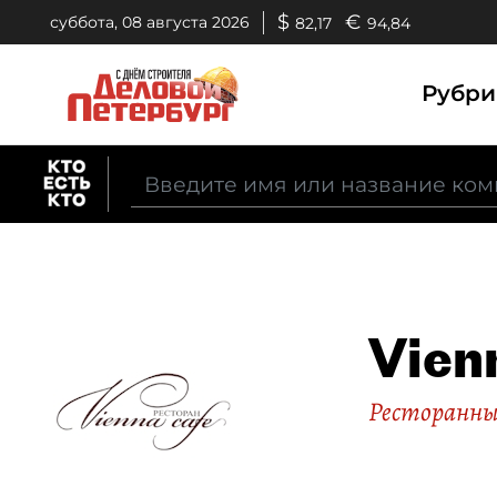
$
€
суббота, 08 августа 2026
82,17
94,84
Рубр
Vien
Ресторанны