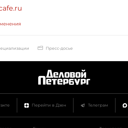
cafe.ru
зменения
пециализации
Пресс-досье
акте
Перейти в Дзен
Телеграм