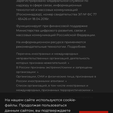
Зарегистрировано Федеральной службой по
надзору в сфере связи, информационных
технологий и массовых коммуникаций
(Роскомнадзор), номер свидетельства ЭЛ № ФС 77
- 65426 от 18.04.2016г.
Функционирует при финансовой поддержке
Министерства цифрового развития, связи и
массовых коммуникаций Российской Федерации.
На информационном ресурсе применяются
рекомендательные технологии. Подробнее.
Перечень иностранных и международных
неправительственных организаций, деятельность
↓
которых признана нежелательной:
В России признаны экстремистскими и запрещены
↓
организации:
Организации, СМИ и физические лица, признанные в
↓
России иностранными агентами:
Список организаций, в том числе иностранных и
↓
международных, признанных террористическими
Настоящий ресурс может содержать материалы
На нашем сайте используются cookie-
18+
файлы. Продолжая пользоваться
данным сайтом, вы подтверждаете
Политика конфиденциальности