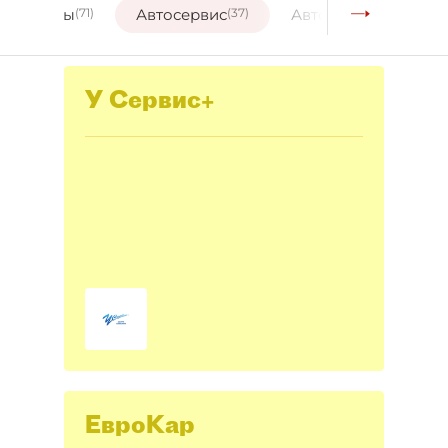
втодилеры
(71)
Автосервис
(37)
Автозапчасти и акс
У Сервис+
ЕвроКар