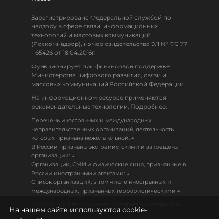
Зарегистрировано Федеральной службой по
надзору в сфере связи, информационных
технологий и массовых коммуникаций
(Роскомнадзор), номер свидетельства ЭЛ № ФС 77
- 65426 от 18.04.2016г.
Функционирует при финансовой поддержке
Министерства цифрового развития, связи и
массовых коммуникаций Российской Федерации.
На информационном ресурсе применяются
рекомендательные технологии. Подробнее.
Перечень иностранных и международных
неправительственных организаций, деятельность
↓
которых признана нежелательной:
В России признаны экстремистскими и запрещены
↓
организации:
Организации, СМИ и физические лица, признанные в
↓
России иностранными агентами:
Список организаций, в том числе иностранных и
↓
международных, признанных террористическими
Настоящий ресурс может содержать материалы
На нашем сайте используются cookie-
18+