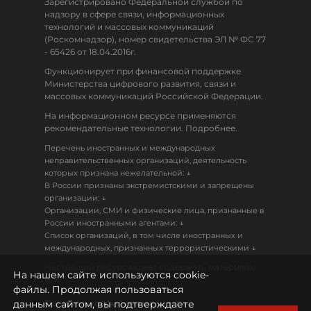
Зарегистрировано Федеральной службой по
надзору в сфере связи, информационных
технологий и массовых коммуникаций
(Роскомнадзор), номер свидетельства ЭЛ № ФС 77
- 65426 от 18.04.2016г.
Функционирует при финансовой поддержке
Министерства цифрового развития, связи и
массовых коммуникаций Российской Федерации.
На информационном ресурсе применяются
рекомендательные технологии. Подробнее.
Перечень иностранных и международных
неправительственных организаций, деятельность
↓
которых признана нежелательной:
В России признаны экстремистскими и запрещены
↓
организации:
Организации, СМИ и физические лица, признанные в
↓
России иностранными агентами:
Список организаций, в том числе иностранных и
↓
международных, признанных террористическими
Настоящий ресурс может содержать материалы
На нашем сайте используются cookie-
18+
файлы. Продолжая пользоваться
данным сайтом, вы подтверждаете
Политика конфиденциальности