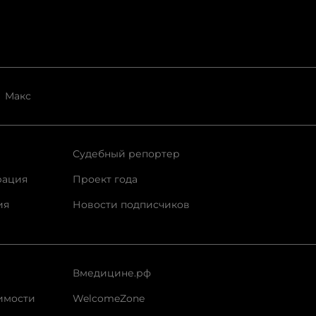
Макс
Судебный репортер
рация
Проект года
ия
Новости подписчиков
Вмедицине.рф
имости
WelcomeZone