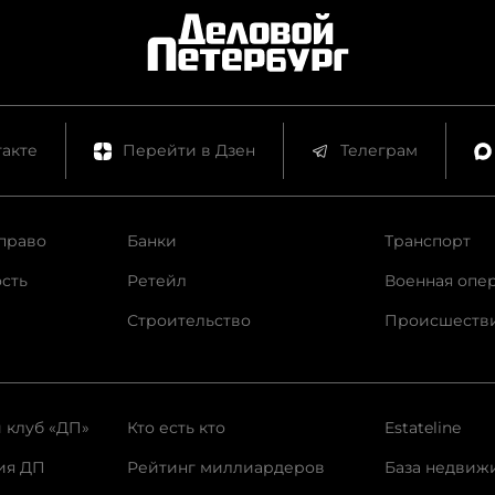
акте
Перейти в Дзен
Телеграм
право
Банки
Транспорт
сть
Ретейл
Военная опе
Строительство
Происшеств
 клуб «ДП»
Кто есть кто
Estateline
ия ДП
Рейтинг миллиардеров
База недвиж