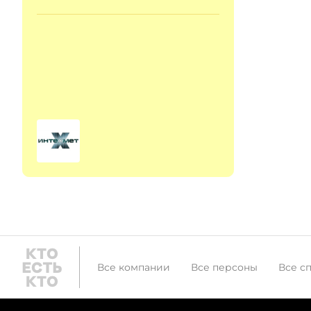
Все компании
Все персоны
Все с