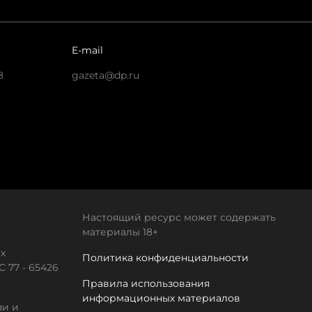
E-mail
8
gazeta@dp.ru
Настоящий ресурс может содержать
материалы 18+
х
Политика конфиденциальности
 77 - 65426
Правила использования
информационных материалов
зи и