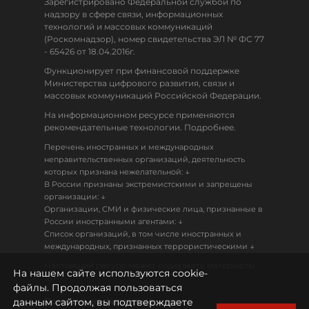
Зарегистрировано Федеральной службой по
надзору в сфере связи, информационных
технологий и массовых коммуникаций
(Роскомнадзор), номер свидетельства ЭЛ № ФС 77
- 65426 от 18.04.2016г.
Функционирует при финансовой поддержке
Министерства цифрового развития, связи и
массовых коммуникаций Российской Федерации.
На информационном ресурсе применяются
рекомендательные технологии. Подробнее.
Перечень иностранных и международных
неправительственных организаций, деятельность
↓
которых признана нежелательной:
В России признаны экстремистскими и запрещены
↓
организации:
Организации, СМИ и физические лица, признанные в
↓
России иностранными агентами:
Список организаций, в том числе иностранных и
↓
международных, признанных террористическими
Настоящий ресурс может содержать материалы
На нашем сайте используются cookie-
18+
файлы. Продолжая пользоваться
данным сайтом, вы подтверждаете
Политика конфиденциальности