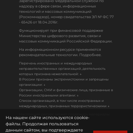
Зарегистрировано Федеральной службой по
надзору в сфере связи, информационных
технологий и массовых коммуникаций
(Роскомнадзор), номер свидетельства ЭЛ № ФС 77
- 65426 от 18.04.2016г.
Функционирует при финансовой поддержке
Министерства цифрового развития, связи и
массовых коммуникаций Российской Федерации.
На информационном ресурсе применяются
рекомендательные технологии. Подробнее.
Перечень иностранных и международных
неправительственных организаций, деятельность
↓
которых признана нежелательной:
В России признаны экстремистскими и запрещены
↓
организации:
Организации, СМИ и физические лица, признанные в
↓
России иностранными агентами:
Список организаций, в том числе иностранных и
↓
международных, признанных террористическими
Настоящий ресурс может содержать материалы
На нашем сайте используются cookie-
18+
файлы. Продолжая пользоваться
данным сайтом, вы подтверждаете
Политика конфиденциальности