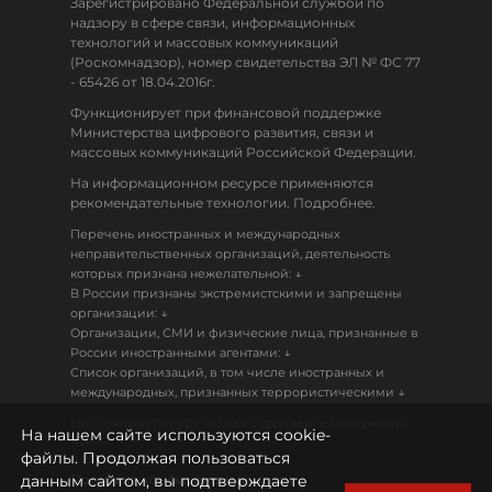
Зарегистрировано Федеральной службой по
надзору в сфере связи, информационных
технологий и массовых коммуникаций
(Роскомнадзор), номер свидетельства ЭЛ № ФС 77
- 65426 от 18.04.2016г.
Функционирует при финансовой поддержке
Министерства цифрового развития, связи и
массовых коммуникаций Российской Федерации.
На информационном ресурсе применяются
рекомендательные технологии. Подробнее.
Перечень иностранных и международных
неправительственных организаций, деятельность
↓
которых признана нежелательной:
В России признаны экстремистскими и запрещены
↓
организации:
Организации, СМИ и физические лица, признанные в
↓
России иностранными агентами:
Список организаций, в том числе иностранных и
↓
международных, признанных террористическими
Настоящий ресурс может содержать материалы
На нашем сайте используются cookie-
18+
файлы. Продолжая пользоваться
данным сайтом, вы подтверждаете
Политика конфиденциальности