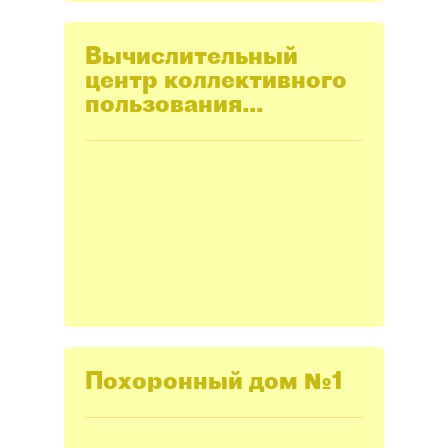
Вычислительный
центр коллективного
пользования
многоотраслевого
комплекса
жилищного хозяйства
(ВЦКП "Жилищное
хозяйство")
Похоронный дом №1