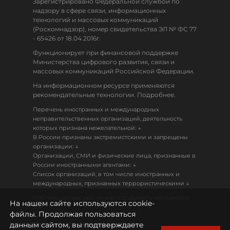
Зарегистрировано Федеральной службой по
надзору в сфере связи, информационных
технологий и массовых коммуникаций
(Роскомнадзор), номер свидетельства ЭЛ № ФС 77
- 65426 от 18.04.2016г.
Функционирует при финансовой поддержке
Министерства цифрового развития, связи и
массовых коммуникаций Российской Федерации.
На информационном ресурсе применяются
рекомендательные технологии. Подробнее.
Перечень иностранных и международных
неправительственных организаций, деятельность
↓
которых признана нежелательной:
В России признаны экстремистскими и запрещены
↓
организации:
Организации, СМИ и физические лица, признанные в
↓
России иностранными агентами:
Список организаций, в том числе иностранных и
↓
международных, признанных террористическими
Настоящий ресурс может содержать материалы
На нашем сайте используются cookie-
18+
файлы. Продолжая пользоваться
данным сайтом, вы подтверждаете
Политика конфиденциальности