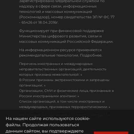
Зарегистрировано Федеральной службой по
надзору в сфере связи, информационных
технологий и массовых коммуникаций
(Роскомнадзор), номер свидетельства ЭЛ № ФС 77
- 65426 от 18.04.2016г.
Функционирует при финансовой поддержке
Министерства цифрового развития, связи и
массовых коммуникаций Российской Федерации.
На информационном ресурсе применяются
рекомендательные технологии. Подробнее.
Перечень иностранных и международных
неправительственных организаций, деятельность
↓
которых признана нежелательной:
В России признаны экстремистскими и запрещены
↓
организации:
Организации, СМИ и физические лица, признанные в
↓
России иностранными агентами:
Список организаций, в том числе иностранных и
↓
международных, признанных террористическими
Настоящий ресурс может содержать материалы
На нашем сайте используются cookie-
18+
файлы. Продолжая пользоваться
данным сайтом, вы подтверждаете
Политика конфиденциальности