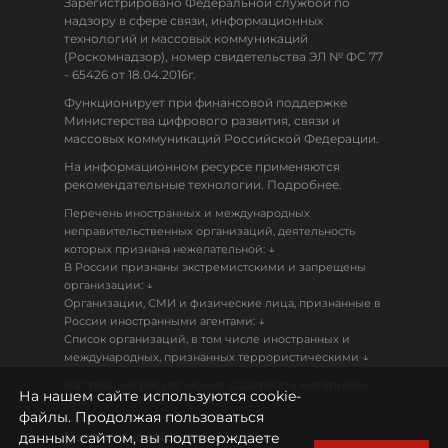
Зарегистрировано Федеральной службой по
надзору в сфере связи, информационных
технологий и массовых коммуникаций
(Роскомнадзор), номер свидетельства ЭЛ № ФС 77
- 65426 от 18.04.2016г.
Функционирует при финансовой поддержке
Министерства цифрового развития, связи и
массовых коммуникаций Российской Федерации.
На информационном ресурсе применяются
рекомендательные технологии. Подробнее.
Перечень иностранных и международных
неправительственных организаций, деятельность
↓
которых признана нежелательной:
В России признаны экстремистскими и запрещены
↓
организации:
Организации, СМИ и физические лица, признанные в
↓
России иностранными агентами:
Список организаций, в том числе иностранных и
↓
международных, признанных террористическими
Настоящий ресурс может содержать материалы
На нашем сайте используются cookie-
18+
файлы. Продолжая пользоваться
данным сайтом, вы подтверждаете
Политика конфиденциальности