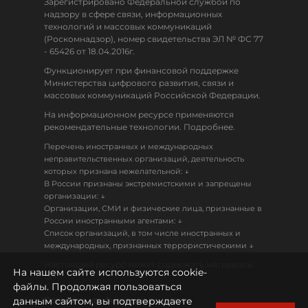
Зарегистрировано Федеральной службой по
надзору в сфере связи, информационных
технологий и массовых коммуникаций
(Роскомнадзор), номер свидетельства ЭЛ № ФС 77
- 65426 от 18.04.2016г.
Функционирует при финансовой поддержке
Министерства цифрового развития, связи и
массовых коммуникаций Российской Федерации.
На информационном ресурсе применяются
рекомендательные технологии. Подробнее.
Перечень иностранных и международных
неправительственных организаций, деятельность
↓
которых признана нежелательной:
В России признаны экстремистскими и запрещены
↓
организации:
Организации, СМИ и физические лица, признанные в
↓
России иностранными агентами:
Список организаций, в том числе иностранных и
↓
международных, признанных террористическими
Настоящий ресурс может содержать материалы
На нашем сайте используются cookie-
18+
файлы. Продолжая пользоваться
данным сайтом, вы подтверждаете
Политика конфиденциальности