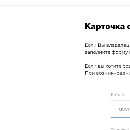
Карточка 
Если Вы владелец
заполните форму 
Если вы хотите со
При возникновени
E-mail
Телефон