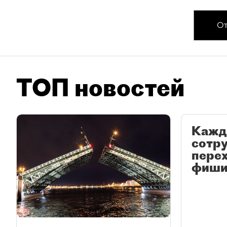
От
ТОП новостей
Кажд
сотр
перех
фиши