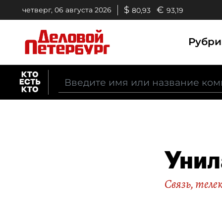
$
€
четверг, 06 августа 2026
80,93
93,19
Рубр
Унил
Связь, тел