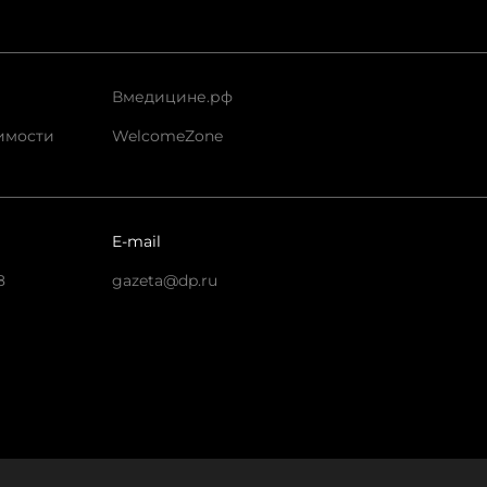
Вмедицине.рф
имости
WelcomeZone
E-mail
8
gazeta@dp.ru