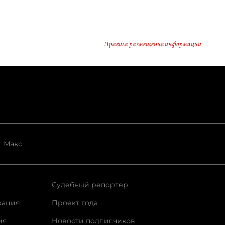
Правила размещения информации
Макс
Судебный репортер
рация
Проект года
ия
Новости подписчиков