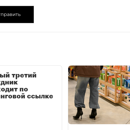
править
ый третий
удник
одит по
нговой ссылке