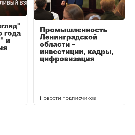
згляд"
Промышленность
ю года
Ленинградской
" и
области –
ия
инвестиции, кадры,
цифровизация
Новости подписчиков