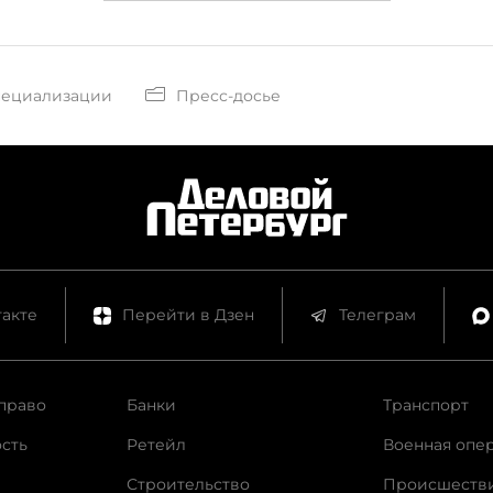
пециализации
Пресс-досье
акте
Перейти в Дзен
Телеграм
право
Банки
Транспорт
сть
Ретейл
Военная опе
Строительство
Происшеств