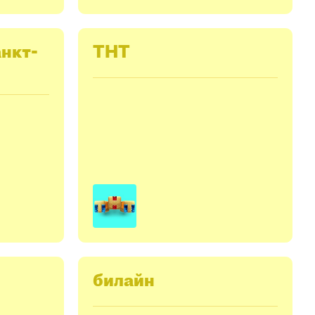
нкт-
ТНТ
билайн