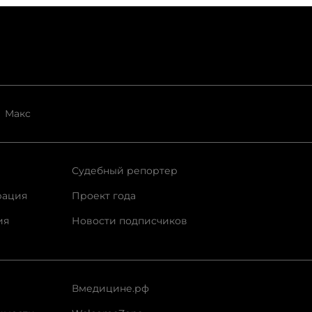
Макс
Судебный репортер
рация
Проект года
ия
Новости подписчиков
Вмедицине.рф