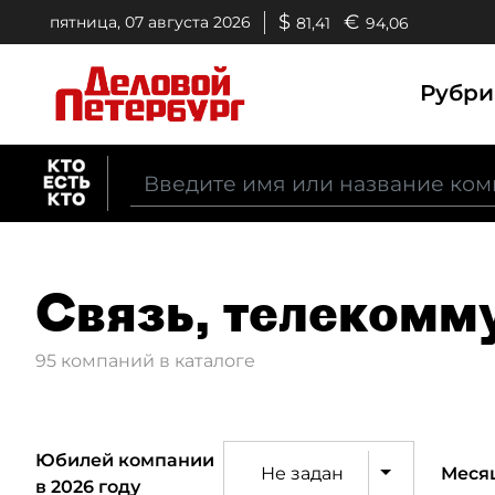
$
€
пятница, 07 августа 2026
81,41
94,06
Рубр
Связь, телекомм
95 компаний в каталоге
Юбилей компании
Не задан
Меся
в 2026 году