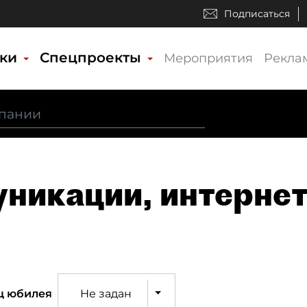
Подписаться
ики
Спецпроекты
Мероприятия
Рекла
уникации, интерне
ц юбилея
Не задан