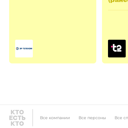
Все компании
Все персоны
Все с