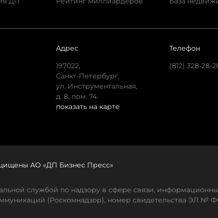
ия ДП
Рейтинг миллиардеров
База недвиж
Адрес
Телефон
197022,
(812) 328-28-2
Санкт-Петербург,
ул. Инструментальная,
д. 8, пом. 74.
показать на карте
защищены АО «ДП Бизнес Пресс»
льной службой по надзору в сфере связи, информационны
ммуникаций (Роскомнадзор), номер свидетельства ЭЛ № ФС