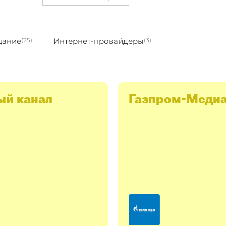
щание
(25)
Интернет-провайдеры
(3)
ый канал
Газпром-Меди