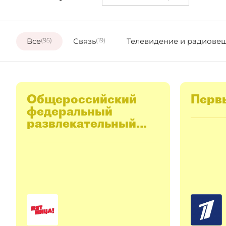
Все
(95)
Связь
(19)
Телевидение и радиове
Общероссийский
Перв
федеральный
развлекательный
телеканал
"ПЯТНИЦА"