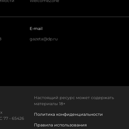
имости
WelcomeZone
E-mail
8
gazeta@dp.ru
Настоящий ресурс может содержать
материалы 18+
х
Политика конфиденциальности
 77 - 65426
Правила использования