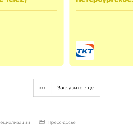
кабельное
телевидение (
Загрузить ещё
пециализации
Пресс-досье