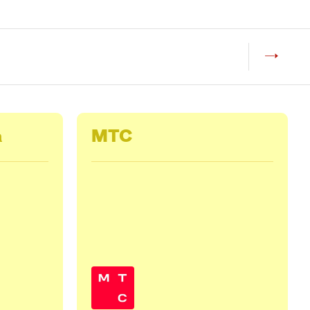
а
МТС