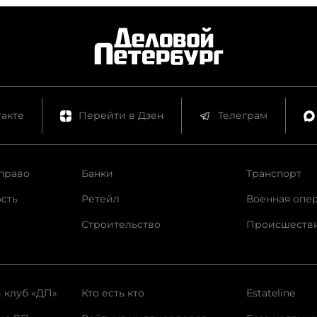
акте
Перейти в Дзен
Телеграм
право
Банки
Транспорт
сть
Ретейл
Военная опе
Строительство
Происшеств
 клуб «ДП»
Кто есть кто
Estateline