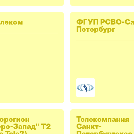
елеком
ФГУП РСВО-Са
Петербург
орегион
Телекомпания
еро-Запад" T2
Санкт-
е Tele2)
Петербургское