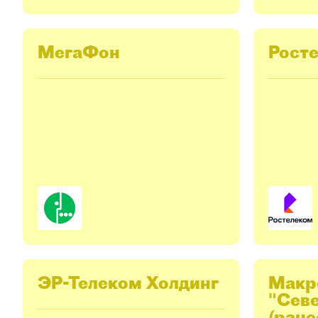
МегаФон
Рост
ЭР-Телеком Холдинг
Макр
"Сев
(ране