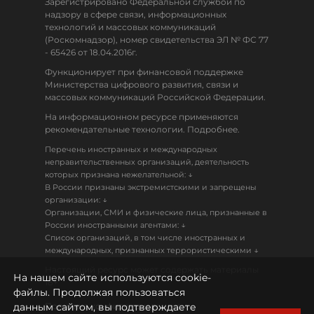
Зарегистрировано Федеральной службой по
надзору в сфере связи, информационных
технологий и массовых коммуникаций
(Роскомнадзор), номер свидетельства ЭЛ № ФС 77
- 65426 от 18.04.2016г.
Функционирует при финансовой поддержке
Министерства цифрового развития, связи и
массовых коммуникаций Российской Федерации.
На информационном ресурсе применяются
рекомендательные технологии. Подробнее.
Перечень иностранных и международных
неправительственных организаций, деятельность
↓
которых признана нежелательной:
В России признаны экстремистскими и запрещены
↓
организации:
Организации, СМИ и физические лица, признанные в
↓
России иностранными агентами:
Список организаций, в том числе иностранных и
↓
международных, признанных террористическими
Настоящий ресурс может содержать материалы
На нашем сайте используются cookie-
18+
файлы. Продолжая пользоваться
данным сайтом, вы подтверждаете
Политика конфиденциальности