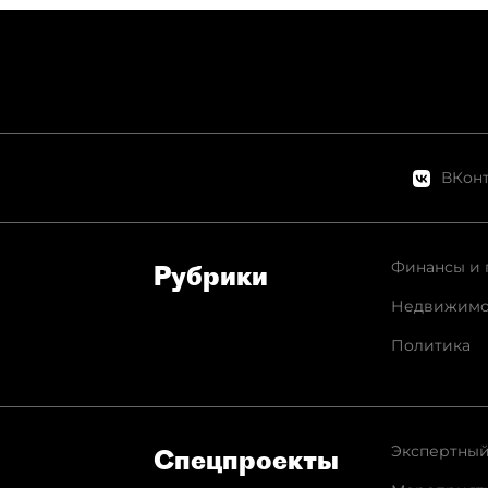
ВКонт
Финансы и 
Рубрики
Недвижимо
Политика
Экспертный
Спец­проекты