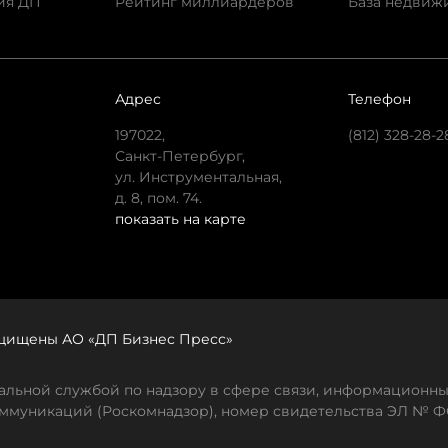
ия ДП
Рейтинг миллиардеров
База недвиж
Адрес
Телефон
197022,
(812) 328-28-2
Санкт-Петербург,
ул. Инструментальная,
д. 8, пом. 74.
показать на карте
защищены АО «ДП Бизнес Пресс»
льной службой по надзору в сфере связи, информационны
ммуникаций (Роскомнадзор), номер свидетельства ЭЛ № ФС