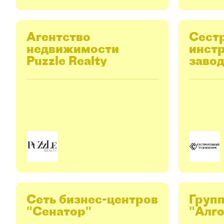
Агентство
Сест
недвижимости
инст
Puzzle Realty
завод
Сеть бизнес-центров
Груп
"Сенатор"
"Алг