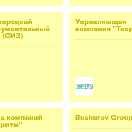
рорецкий
Управляющая
рументальный
компания "Тео
 (СИЗ)
па компаний
Bushurov Grou
оритм"