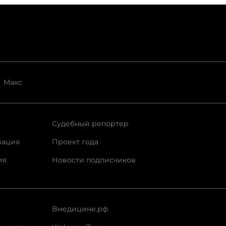
Макс
Судебный репортер
рация
Проект года
ия
Новости подписчиков
Вмедицине.рф