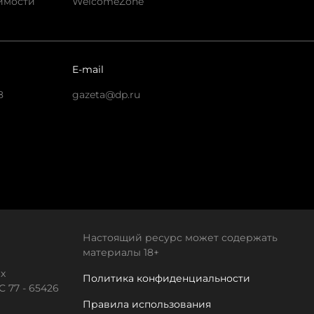
имости
WelcomeZone
E-mail
8
gazeta@dp.ru
Настоящий ресурс может содержать
материалы 18+
х
Политика конфиденциальности
 77 - 65426
Правила использования