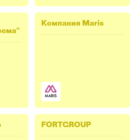
Компания Maris
рема"
p
FORTGROUP