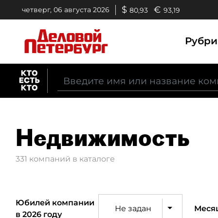
$
€
четверг, 06 августа 2026
80,93
93,19
Рубр
Недвижимость
331 компаний в каталоге
Юбилей компании
Не задан
Меся
в 2026 году