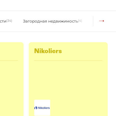
сти
(34)
Загородная недвижимость
(4)
Жилая нед
Nikoliers