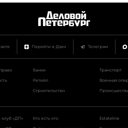
акте
Перейти в Дзен
Телеграм
право
Банки
Транспорт
сть
Ретейл
Военная опе
Строительство
Происшеств
 клуб «ДП»
Кто есть кто
Estateline