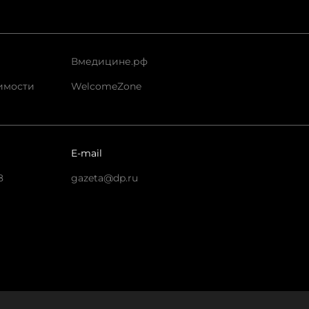
Вмедицине.рф
имости
WelcomeZone
E-mail
8
gazeta@dp.ru