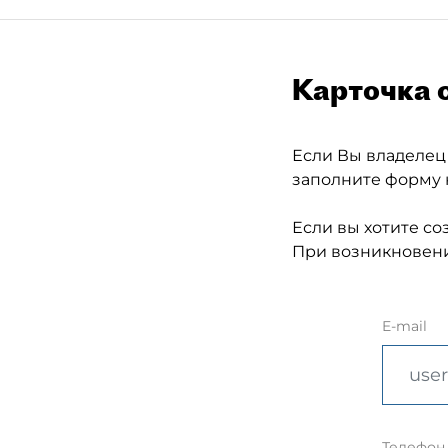
Карточка 
Если Вы владелец
заполните форму 
Если вы хотите со
При возникновени
E-mail
Телефон