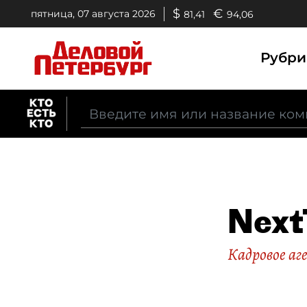
$
€
пятница, 07 августа 2026
81,41
94,06
Рубр
Next
Кадровое а