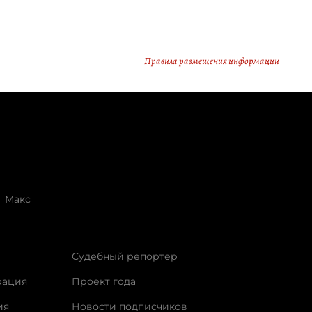
Правила размещения информации
Макс
Судебный репортер
рация
Проект года
ия
Новости подписчиков