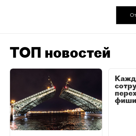
От
ТОП новостей
Кажд
сотр
перех
фиши