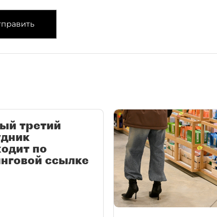
править
ый третий
удник
одит по
нговой ссылке