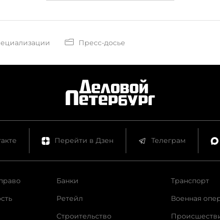
пециализации
Пресс-досье
акте
Перейти в Дзен
Телеграм
право
Банки
Транспорт
сть
Ретейл
Военная опе
Строительство
Происшеств