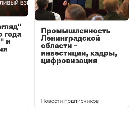
згляд"
Промышленность
ю года
Ленинградской
" и
области –
ия
инвестиции, кадры,
цифровизация
Новости подписчиков