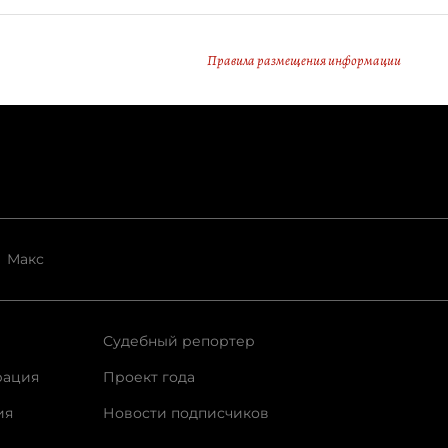
Правила размещения информации
Макс
Судебный репортер
рация
Проект года
ия
Новости подписчиков