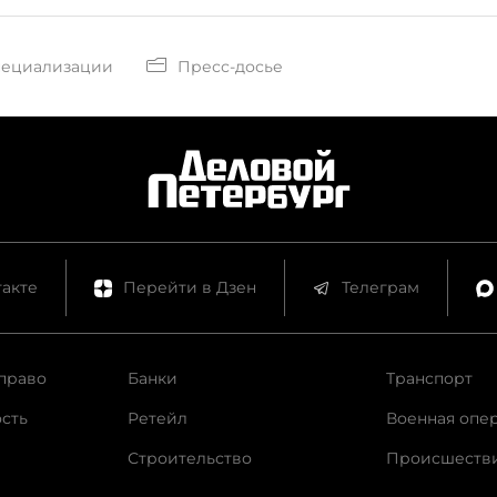
пециализации
Пресс-досье
акте
Перейти в Дзен
Телеграм
право
Банки
Транспорт
сть
Ретейл
Военная опе
Строительство
Происшеств