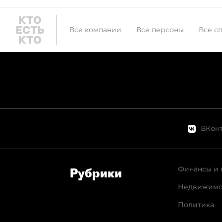
Все компании
Все персоны
Все с
ВКонт
Финансы и 
Рубрики
Недвижимо
Политика