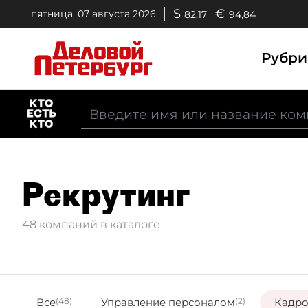
$
€
пятница, 07 августа 2026
82,17
94,84
Рубр
Рекрутинг
48 компаний в каталоге
Все
(48)
Управление персоналом
(2)
Кадро