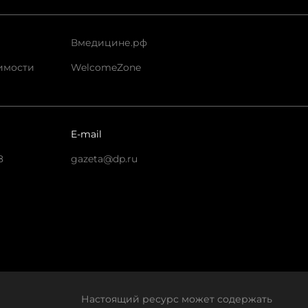
Вмедицине.рф
имости
WelcomeZone
E-mail
8
gazeta@dp.ru
Настоящий ресурс может содержать