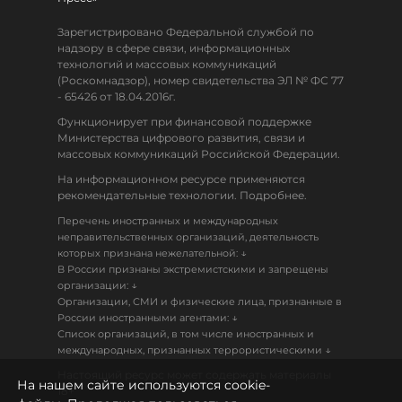
Зарегистрировано Федеральной службой по
надзору в сфере связи, информационных
технологий и массовых коммуникаций
(Роскомнадзор), номер свидетельства ЭЛ № ФС 77
- 65426 от 18.04.2016г.
Функционирует при финансовой поддержке
Министерства цифрового развития, связи и
массовых коммуникаций Российской Федерации.
На информационном ресурсе применяются
рекомендательные технологии. Подробнее.
Перечень иностранных и международных
неправительственных организаций, деятельность
↓
которых признана нежелательной:
В России признаны экстремистскими и запрещены
↓
организации:
Организации, СМИ и физические лица, признанные в
↓
России иностранными агентами:
Список организаций, в том числе иностранных и
↓
международных, признанных террористическими
Настоящий ресурс может содержать материалы
На нашем сайте используются cookie-
18+