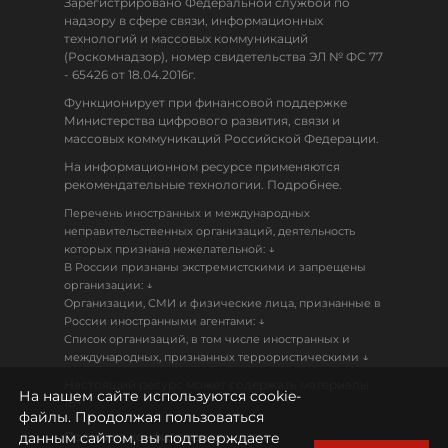
Зарегистрировано Федеральной службой по
надзору в сфере связи, информационных
технологий и массовых коммуникаций
(Роскомнадзор), номер свидетельства ЭЛ № ФС 77
- 65426 от 18.04.2016г.
Функционирует при финансовой поддержке
Министерства цифрового развития, связи и
массовых коммуникаций Российской Федерации.
На информационном ресурсе применяются
рекомендательные технологии. Подробнее.
Перечень иностранных и международных
неправительственных организаций, деятельность
↓
которых признана нежелательной:
В России признаны экстремистскими и запрещены
↓
организации:
Организации, СМИ и физические лица, признанные в
↓
России иностранными агентами:
Список организаций, в том числе иностранных и
↓
международных, признанных террористическими
Настоящий ресурс может содержать материалы
На нашем сайте используются cookie-
18+
файлы. Продолжая пользоваться
данным сайтом, вы подтверждаете
Политика конфиденциальности