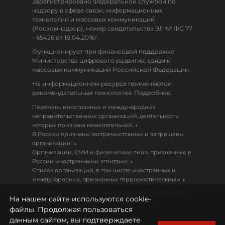
Зарегистрировано Федеральной службой по
надзору в сфере связи, информационных
технологий и массовых коммуникаций
(Роскомнадзор), номер свидетельства ЭЛ № ФС 77
- 65426 от 18.04.2016г.
Функционирует при финансовой поддержке
Министерства цифрового развития, связи и
массовых коммуникаций Российской Федерации.
На информационном ресурсе применяются
рекомендательные технологии. Подробнее.
Перечень иностранных и международных
неправительственных организаций, деятельность
↓
которых признана нежелательной:
В России признаны экстремистскими и запрещены
↓
организации:
Организации, СМИ и физические лица, признанные в
↓
России иностранными агентами:
Список организаций, в том числе иностранных и
↓
международных, признанных террористическими
Настоящий ресурс может содержать материалы
На нашем сайте используются cookie-
18+
файлы. Продолжая пользоваться
данным сайтом, вы подтверждаете
Политика конфиденциальности