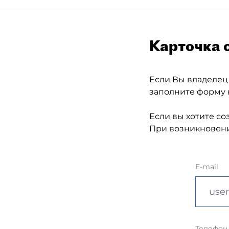
Карточка 
Если Вы владелец
заполните форму 
Если вы хотите со
При возникновени
E-mail
Телефон