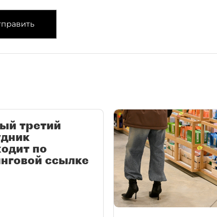
править
ый третий
удник
одит по
нговой ссылке