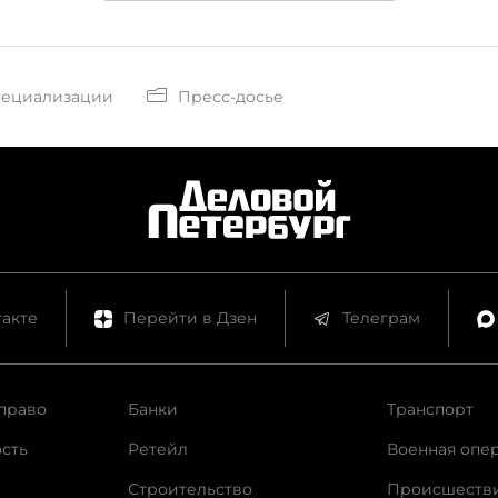
пециализации
Пресс-досье
акте
Перейти в Дзен
Телеграм
право
Банки
Транспорт
сть
Ретейл
Военная опе
Строительство
Происшеств