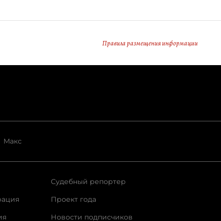
Правила размещения информации
Макс
Судебный репортер
рация
Проект года
ия
Новости подписчиков