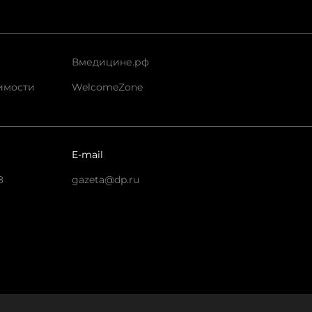
Вмедицине.рф
имости
WelcomeZone
E-mail
8
gazeta@dp.ru