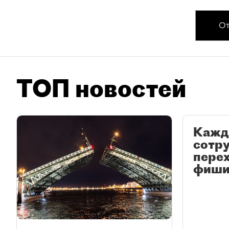
От
ТОП новостей
Кажд
сотр
перех
фиши