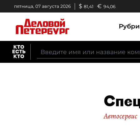
$
€
пятница, 07 августа 2026
81,41
94,06
Рубр
Спе
Автосервис