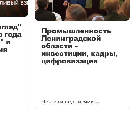
згляд"
Промышленность
ю года
Ленинградской
" и
области –
ия
инвестиции, кадры,
цифровизация
Новости подписчиков