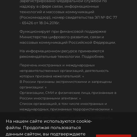
Зарегистрировано Федеральной службой по
надзору в сфере связи, информационных
технологий и массовых коммуникаций
(Роскомнадзор), номер свидетельства ЭЛ № ФС 77
- 65426 от 18.04.2016г.
Функционирует при финансовой поддержке
Министерства цифрового развития, связи и
массовых коммуникаций Российской Федерации.
На информационном ресурсе применяются
рекомендательные технологии. Подробнее.
Перечень иностранных и международных
неправительственных организаций, деятельность
↓
которых признана нежелательной:
В России признаны экстремистскими и запрещены
↓
организации:
Организации, СМИ и физические лица, признанные в
↓
России иностранными агентами:
Список организаций, в том числе иностранных и
↓
международных, признанных террористическими
Настоящий ресурс может содержать материалы
На нашем сайте используются cookie-
18+
файлы. Продолжая пользоваться
данным сайтом, вы подтверждаете
Политика конфиденциальности