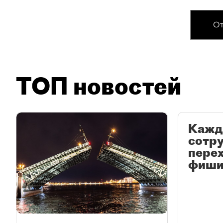
От
ТОП новостей
Кажд
сотр
перех
фиши