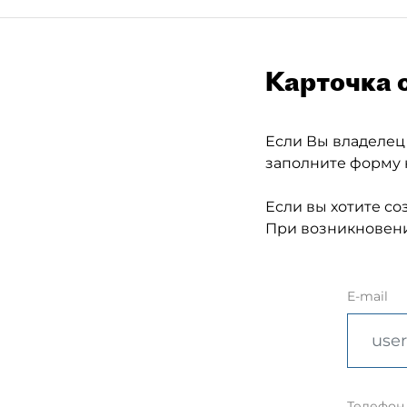
Карточка 
Если Вы владелец
заполните форму 
Если вы хотите со
При возникновени
E-mail
Телефон