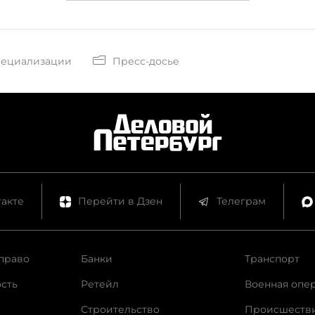
пециализации
Пресс-досье
акте
Перейти в Дзен
Телеграм
право
Банки
Транспорт
сть
Ретейл
Военная опе
Строительство
Происшеств