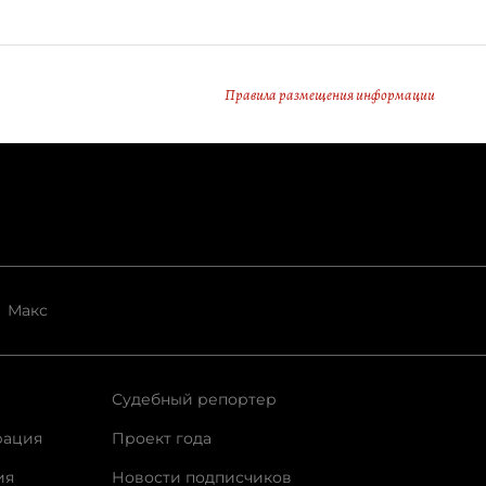
Правила размещения информации
Макс
Судебный репортер
рация
Проект года
ия
Новости подписчиков