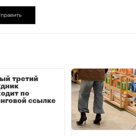
править
ый третий
удник
одит по
нговой ссылке