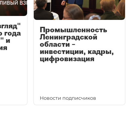
згляд"
Промышленность
ю года
Ленинградской
" и
области –
ия
инвестиции, кадры,
цифровизация
Новости подписчиков