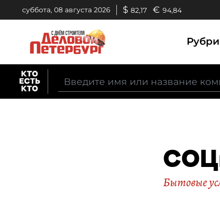
$
€
суббота, 08 августа 2026
82,17
94,84
Рубр
СОЦ
Бытовые ус