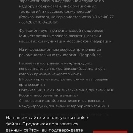
Зарегистрировано Федеральной службой по
надзору в сфере связи, информационных
технологий и массовых коммуникаций
(Роскомнадзор), номер свидетельства ЭЛ № ФС 77
- 65426 от 18.04.2016г.
Функционирует при финансовой поддержке
Министерства цифрового развития, связи и
массовых коммуникаций Российской Федерации.
На информационном ресурсе применяются
рекомендательные технологии. Подробнее.
Перечень иностранных и международных
неправительственных организаций, деятельность
↓
которых признана нежелательной:
В России признаны экстремистскими и запрещены
↓
организации:
Организации, СМИ и физические лица, признанные в
↓
России иностранными агентами:
Список организаций, в том числе иностранных и
↓
международных, признанных террористическими
Настоящий ресурс может содержать материалы
На нашем сайте используются cookie-
18+
файлы. Продолжая пользоваться
данным сайтом, вы подтверждаете
Политика конфиденциальности