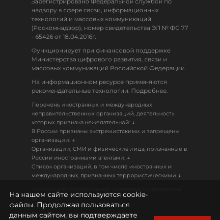
Зарегистрировано Федеральной службой по
надзору в сфере связи, информационных
технологий и массовых коммуникаций
(Роскомнадзор), номер свидетельства ЭЛ № ФС 77
- 65426 от 18.04.2016г.
Функционирует при финансовой поддержке
Министерства цифрового развития, связи и
массовых коммуникаций Российской Федерации.
На информационном ресурсе применяются
рекомендательные технологии. Подробнее.
Перечень иностранных и международных
неправительственных организаций, деятельность
↓
которых признана нежелательной:
В России признаны экстремистскими и запрещены
↓
организации:
Организации, СМИ и физические лица, признанные в
↓
России иностранными агентами:
Список организаций, в том числе иностранных и
↓
международных, признанных террористическими
Настоящий ресурс может содержать материалы
На нашем сайте используются cookie-
18+
файлы. Продолжая пользоваться
данным сайтом, вы подтверждаете
Политика конфиденциальности