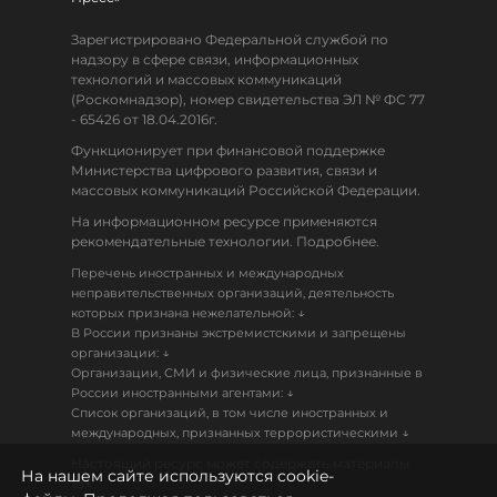
Зарегистрировано Федеральной службой по
надзору в сфере связи, информационных
технологий и массовых коммуникаций
(Роскомнадзор), номер свидетельства ЭЛ № ФС 77
- 65426 от 18.04.2016г.
Функционирует при финансовой поддержке
Министерства цифрового развития, связи и
массовых коммуникаций Российской Федерации.
На информационном ресурсе применяются
рекомендательные технологии. Подробнее.
Перечень иностранных и международных
неправительственных организаций, деятельность
↓
которых признана нежелательной:
В России признаны экстремистскими и запрещены
↓
организации:
Организации, СМИ и физические лица, признанные в
↓
России иностранными агентами:
Список организаций, в том числе иностранных и
↓
международных, признанных террористическими
Настоящий ресурс может содержать материалы
На нашем сайте используются cookie-
18+