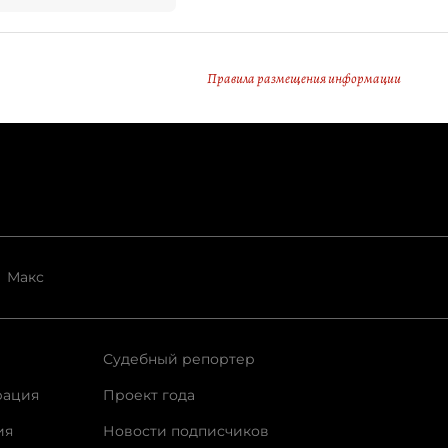
Правила размещения информации
Макс
Судебный репортер
рация
Проект года
ия
Новости подписчиков