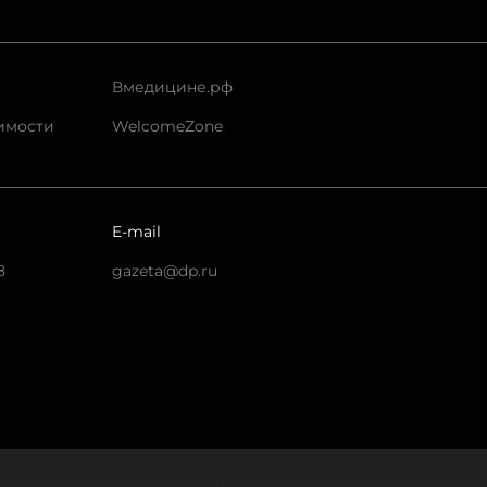
Вмедицине.рф
имости
WelcomeZone
E-mail
8
gazeta@dp.ru