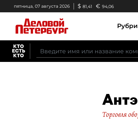
$
€
пятница, 07 августа 2026
81,41
94,06
Рубр
Ант
Торговля об