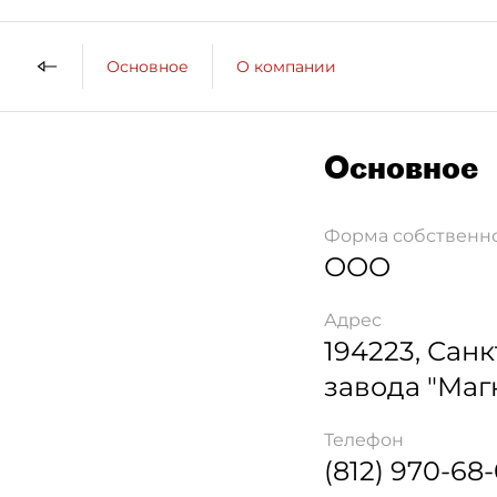
Основное
О компании
Основное
Форма собственн
ООО
Адрес
194223
,
Санк
завода "Маг
Телефон
(812) 970-68