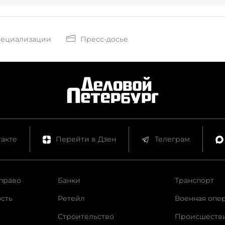
пециализации
Пресс-досье
акте
Перейти в Дзен
Телеграм
право
Банки
Транспорт
сть
Ретейл
Военная опе
Строительство
Происшеств