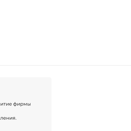
звитие фирмы
пления.