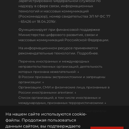
Зарегистрировано Федеральной службой по
надзору в сфере связи, информационных
технологий и массовых коммуникаций
(Роскомнадзор), номер свидетельства ЭЛ № ФС 77
- 65426 от 18.04.2016г.
Функционирует при финансовой поддержке
Министерства цифрового развития, связи и
массовых коммуникаций Российской Федерации.
На информационном ресурсе применяются
рекомендательные технологии. Подробнее.
Перечень иностранных и международных
неправительственных организаций, деятельность
↓
которых признана нежелательной:
В России признаны экстремистскими и запрещены
↓
организации:
Организации, СМИ и физические лица, признанные в
↓
России иностранными агентами:
Список организаций, в том числе иностранных и
↓
международных, признанных террористическими
Настоящий ресурс может содержать материалы
На нашем сайте используются cookie-
18+
файлы. Продолжая пользоваться
данным сайтом, вы подтверждаете
Политика конфиденциальности