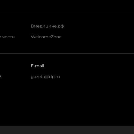
Вмедицине.рф
имости
WelcomeZone
E-mail
8
gazeta@dp.ru