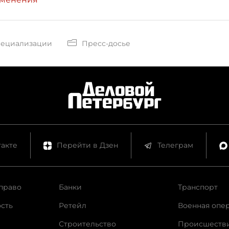
пециализации
Пресс-досье
акте
Перейти в Дзен
Телеграм
право
Банки
Транспорт
сть
Ретейл
Военная опе
Строительство
Происшеств