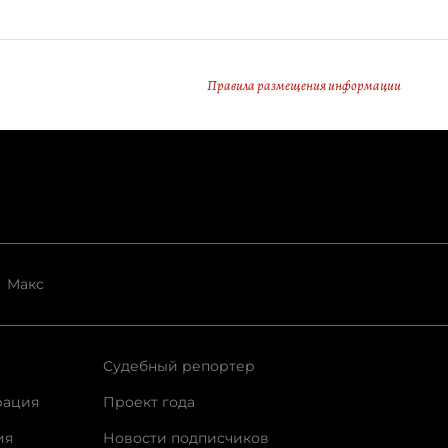
Правила размещения информации
Макс
Судебный репортер
рация
Проект года
ия
Новости подписчиков