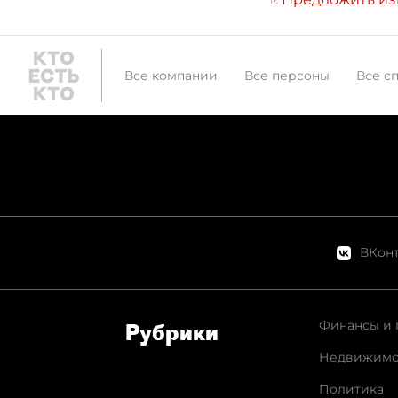
Все компании
Все персоны
Все с
ВКонт
Финансы и 
Рубрики
Недвижимо
Политика