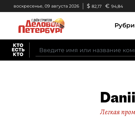
$
€
воскресенье, 09 августа 2026
82,17
94,84
Рубр
Dani
Легкая про