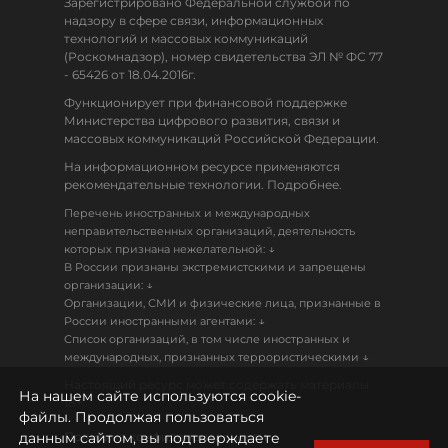
Зарегистрировано Федеральной службой по
надзору в сфере связи, информационных
технологий и массовых коммуникаций
(Роскомнадзор), номер свидетельства ЭЛ № ФС 77
- 65426 от 18.04.2016г.
Функционирует при финансовой поддержке
Министерства цифрового развития, связи и
массовых коммуникаций Российской Федерации.
На информационном ресурсе применяются
рекомендательные технологии. Подробнее.
Перечень иностранных и международных
неправительственных организаций, деятельность
↓
которых признана нежелательной:
В России признаны экстремистскими и запрещены
↓
организации:
Организации, СМИ и физические лица, признанные в
↓
России иностранными агентами:
Список организаций, в том числе иностранных и
↓
международных, признанных террористическими
Настоящий ресурс может содержать материалы
На нашем сайте используются cookie-
18+
файлы. Продолжая пользоваться
данным сайтом, вы подтверждаете
Политика конфиденциальности