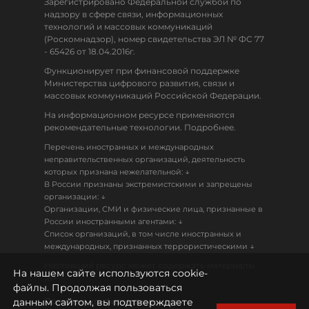
Зарегистрировано Федеральной службой по
надзору в сфере связи, информационных
технологий и массовых коммуникаций
(Роскомнадзор), номер свидетельства ЭЛ № ФС 77
- 65426 от 18.04.2016г.
Функционирует при финансовой поддержке
Министерства цифрового развития, связи и
массовых коммуникаций Российской Федерации.
На информационном ресурсе применяются
рекомендательные технологии. Подробнее.
Перечень иностранных и международных
неправительственных организаций, деятельность
↓
которых признана нежелательной:
В России признаны экстремистскими и запрещены
↓
организации:
Организации, СМИ и физические лица, признанные в
↓
России иностранными агентами:
Список организаций, в том числе иностранных и
↓
международных, признанных террористическими
Настоящий ресурс может содержать материалы
На нашем сайте используются cookie-
18+
файлы. Продолжая пользоваться
данным сайтом, вы подтверждаете
Политика конфиденциальности