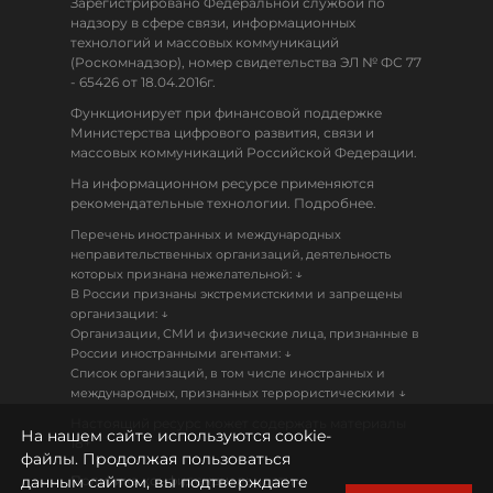
Зарегистрировано Федеральной службой по
надзору в сфере связи, информационных
технологий и массовых коммуникаций
(Роскомнадзор), номер свидетельства ЭЛ № ФС 77
- 65426 от 18.04.2016г.
Функционирует при финансовой поддержке
Министерства цифрового развития, связи и
массовых коммуникаций Российской Федерации.
На информационном ресурсе применяются
рекомендательные технологии. Подробнее.
Перечень иностранных и международных
неправительственных организаций, деятельность
↓
которых признана нежелательной:
В России признаны экстремистскими и запрещены
↓
организации:
Организации, СМИ и физические лица, признанные в
↓
России иностранными агентами:
Список организаций, в том числе иностранных и
↓
международных, признанных террористическими
Настоящий ресурс может содержать материалы
На нашем сайте используются cookie-
18+
файлы. Продолжая пользоваться
данным сайтом, вы подтверждаете
Политика конфиденциальности