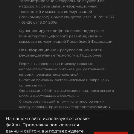
Зарегистрировано Федеральной службой по
надзору в сфере связи, информационных
технологий и массовых коммуникаций
(Роскомнадзор), номер свидетельства ЭЛ № ФС 77
- 65426 от 18.04.2016г.
Функционирует при финансовой поддержке
Министерства цифрового развития, связи и
массовых коммуникаций Российской Федерации.
На информационном ресурсе применяются
рекомендательные технологии. Подробнее.
Перечень иностранных и международных
неправительственных организаций, деятельность
↓
которых признана нежелательной:
В России признаны экстремистскими и запрещены
↓
организации:
Организации, СМИ и физические лица, признанные в
↓
России иностранными агентами:
Список организаций, в том числе иностранных и
↓
международных, признанных террористическими
Настоящий ресурс может содержать материалы
На нашем сайте используются cookie-
18+
файлы. Продолжая пользоваться
данным сайтом, вы подтверждаете
Политика конфиденциальности