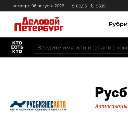
$
€
четверг, 06 августа 2026
80,93
93,19
Рубр
Русб
Автосалоны