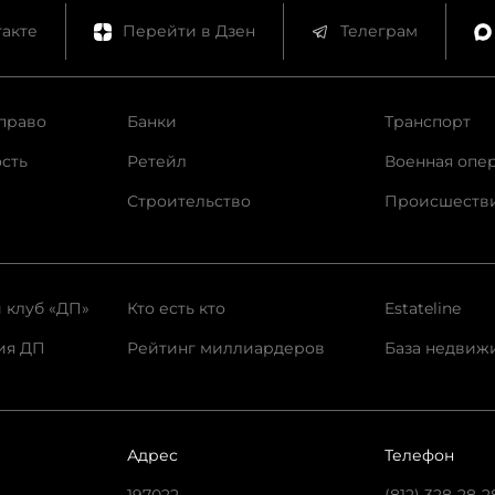
акте
Перейти в Дзен
Телеграм
право
Банки
Транспорт
сть
Ретейл
Военная опе
Строительство
Происшеств
 клуб «ДП»
Кто есть кто
Estateline
ия ДП
Рейтинг миллиардеров
База недвиж
Адрес
Телефон