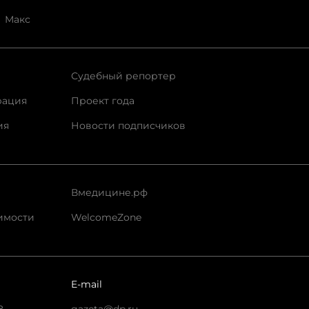
Макс
Судебный репортер
рация
Проект года
ия
Новости подписчиков
Вмедицине.рф
имости
WelcomeZone
E-mail