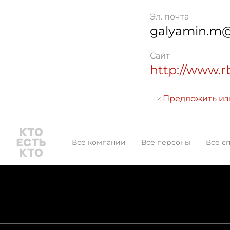
Эл. почта
galyamin.m@
Сайт
http://www.r
Предложить и
Все компании
Все персоны
Все с