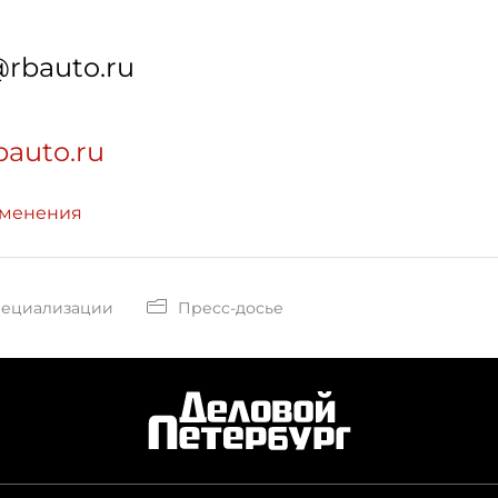
rbauto.ru
bauto.ru
зменения
пециализации
Пресс-досье