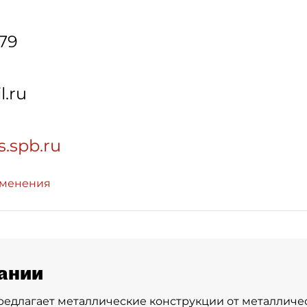
-79
.ru
s.spb.ru
зменения
ании
едлагает металлические конструкции от металличес