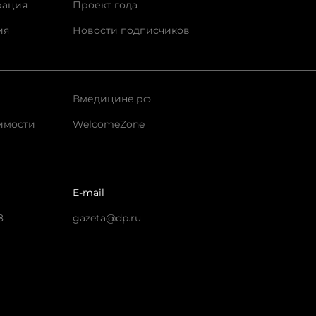
рация
Проект года
ия
Новости подписчиков
Вмедицине.рф
имости
WelcomeZone
E-mail
8
gazeta@dp.ru