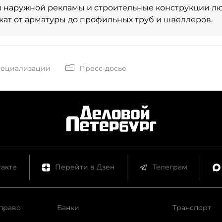
 наружной рекламы и строительные конструкции лю
ат от арматуры до профильных труб и швеллеров.
пециализации
Пресс-досье
акте
Перейти в Дзен
Телеграм
право
Банки
Транспорт