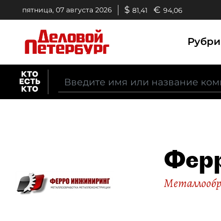
$
€
пятница, 07 августа 2026
81,41
94,06
Рубр
Фер
Металлооб