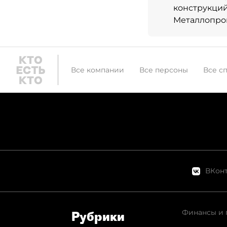
конструкций
Металлопрок
Все компании
Все персоны
Все с
ВКонт
Финансы и 
Рубрики