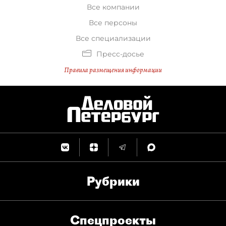
Все компании
Все персоны
Все специализации
Пресс-досье
Правила размещения информации
Рубрики
Спец­проекты