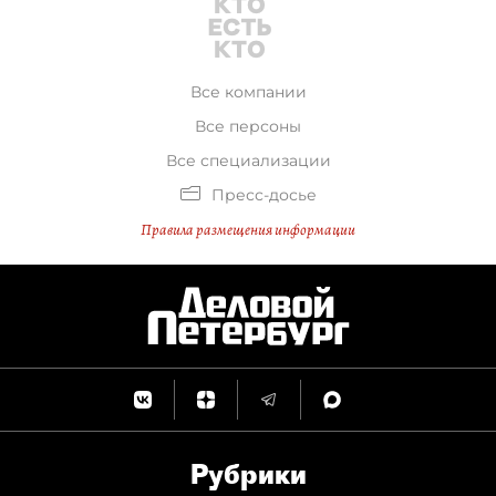
Все компании
Все персоны
Все специализации
Пресс-досье
Правила размещения информации
Рубрики