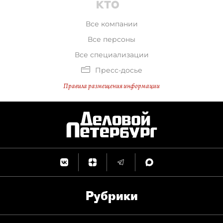
Все компании
Все персоны
Все специализации
Пресс-досье
Правила размещения информации
Рубрики