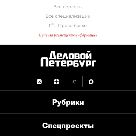
Все персоны
Все специализации
Пресс-досье
Правила размещения информации
Рубрики
Спец­проекты