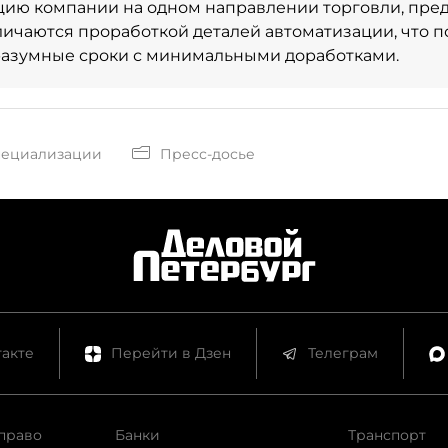
цию компании на одном направлении торговли, пре
ичаются проработкой деталей автоматизации, что п
разумные сроки с минимальными доработками.
пециализации
Пресс-досье
акте
Перейти в Дзен
Телеграм
право
Банки
Транспорт