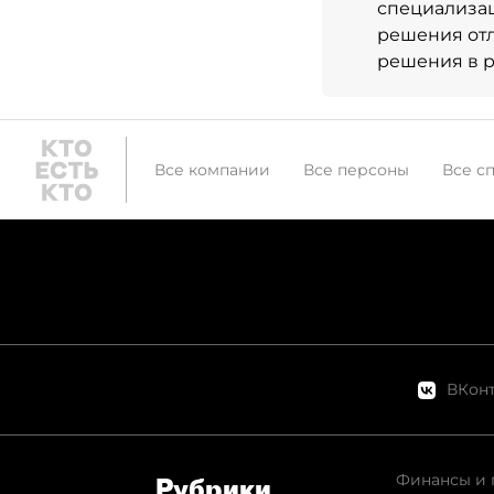
специализа
решения отл
решения в 
Все компании
Все персоны
Все с
ВКонт
Финансы и 
Рубрики