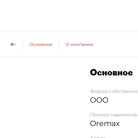
Основное
О компании
Основное
Форма собственн
ООО
Полное наименов
Oremax