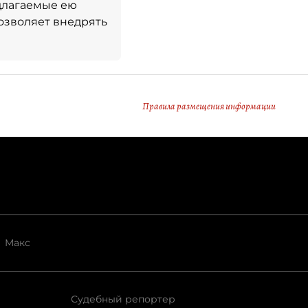
длагаемые ею
озволяет внедрять
Правила размещения информации
Макс
Судебный репортер