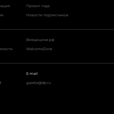
рация
Проект года
ия
Новости подписчиков
Вмедицине.рф
имости
WelcomeZone
E-mail
8
gazeta@dp.ru