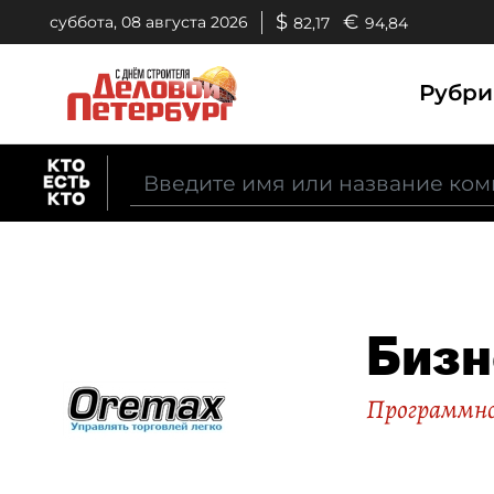
$
€
суббота, 08 августа 2026
82,17
94,84
Рубр
Бизн
Программно