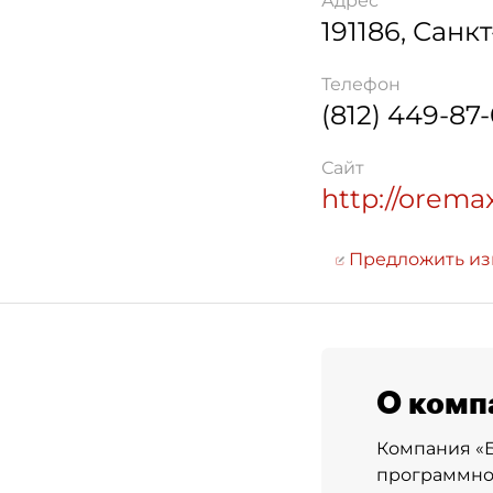
Адрес
191186
,
Санкт
Телефон
(812) 449-87
Сайт
http://orema
Предложить и
О комп
Компания «Б
программног