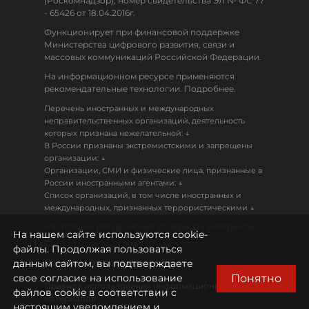
(Роскомнадзор), номер свидетельства ЭЛ № ФС 77
- 65426 от 18.04.2016г.
Функционирует при финансовой поддержке
Министерства цифрового развития, связи и
массовых коммуникаций Российской Федерации.
На информационном ресурсе применяются
рекомендательные технологии. Подробнее.
Перечень иностранных и международных
неправительственных организаций, деятельность
↓
которых признана нежелательной:
В России признаны экстремистскими и запрещены
↓
организации:
Организации, СМИ и физические лица, признанные в
↓
России иностранными агентами:
Список организаций, в том числе иностранных и
↓
международных, признанных террористическими
Настоящий ресурс может содержать материалы
На нашем сайте используются cookie-
18+
файлы. Продолжая пользоваться
данным сайтом, вы подтверждаете
Политика конфиденциальности
Понятно
свое согласие на использование
Правила использования информационных
файлов cookie в соответствии с
материалов
настоящим уведомлением и